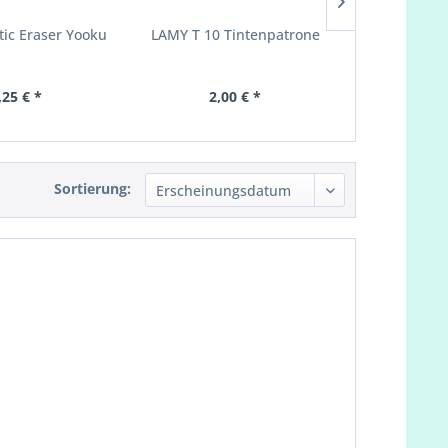
ic Eraser Yooku
LAMY T 10 Tintenpatrone
Brunnen Sch
A4 kariert
,25 € *
2,00 € *
1,
Sortierung: